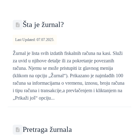
Šta je žurnal?
Last Updated: 07.07.2025.
Žurnal je lista svih izdatih fiskalnih računa na kasi. Služi
za uvid u njihove detalje ili za pokretanje povezanih
računa. Njemu se može pristupiti iz glavnog menija
(klikom na opciju „Žurnal“). Prikazano je najmlađih 100
računa sa informacijama o vremenu, iznosu, broju računa
i tipu računa i transakcije,a prevlačenjem i kliktanjem na
„Prikaži još“ opciju...
Pretraga žurnala