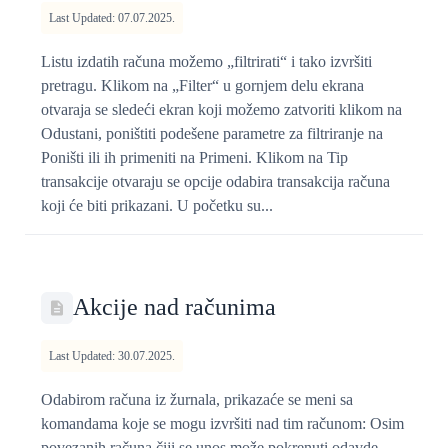
Last Updated: 07.07.2025.
Listu izdatih računa možemo „filtrirati“ i tako izvršiti
pretragu. Klikom na „Filter“ u gornjem delu ekrana
otvaraja se sledeći ekran koji možemo zatvoriti klikom na
Odustani, poništiti podešene parametre za filtriranje na
Poništi ili ih primeniti na Primeni. Klikom na Tip
transakcije otvaraju se opcije odabira transakcija računa
koji će biti prikazani. U početku su...
Akcije nad računima
Last Updated: 30.07.2025.
Odabirom računa iz žurnala, prikazaće se meni sa
komandama koje se mogu izvršiti nad tim računom: Osim
povezanih računa čiji se unos može pokrenuti odavde,