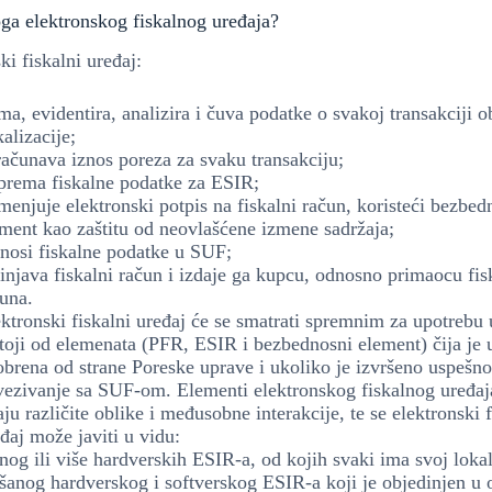
oga elektronskog fiskalnog uređaja?
ki fiskalni uređaj:
ma, evidentira, analizira i čuva podatke o svakoj transakciji 
kalizacije;
ačunava iznos poreza za svaku transakciju;
prema fiskalne podatke za ESIR;
menjuje elektronski potpis na fiskalni račun, koristeći bezbed
ment kao zaštitu od neovlašćene izmene sadržaja;
nosi fiskalne podatke u SUF;
injava fiskalni račun i izdaje ga kupcu, odnosno primaocu fi
una.
ktronski fiskalni uređaj će se smatrati spremnim za upotrebu 
toji od elemenata (PFR, ESIR i bezbednosni element) čija je 
brena od strane Poreske uprave i ukoliko je izvršeno uspešno
vezivanje sa SUF-om. Elementi elektronskog fiskalnog uređa
ju različite oblike i međusobne interakcije, te se elektronski f
đaj može javiti u vidu:
nog ili više hardverskih ESIR-a, od kojih svaki ima svoj loka
anog hardverskog i softverskog ESIR-a koji je objedinjen u 