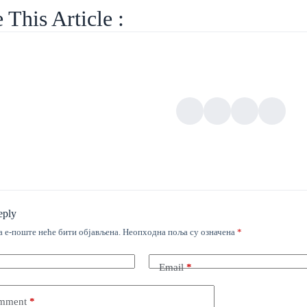
 This Article :
eply
 е-поште неће бити објављена.
Неопходна поља су означена
*
Email
*
mment
*