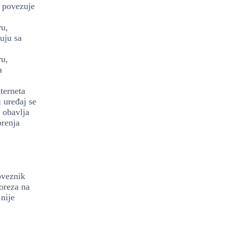
a povezuje
ru,
uju sa
ru,
a
terneta
 uređaj se
 obavlja
brenja
obveznik
poreza na
 nije