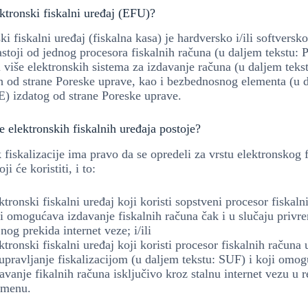
ektronski fiskalni uređaj (EFU)?
ki fiskalni uređaj (fiskalna kasa) je hardversko i/ili softversk
astoji od jednog procesora fiskalnih računa (u daljem tekstu: 
i više elektronskih sistema za izdavanje računa (u daljem teks
h od strane Poreske uprave, kao i bezbednosnog elementa (u 
E) izdatog od strane Poreske uprave.
e elektronskih fiskalnih uređaja postoje?
fiskalizacije ima pravo da se opredeli za vrstu elektronskog 
ji će koristiti, i to:
ktronski fiskalni uređaj koji koristi sopstveni procesor fiskaln
i omogućava izdavanje fiskalnih računa čak i u slučaju privr
jnog prekida internet veze; i/ili
ktronski fiskalni uređaj koji koristi procesor fiskalnih računa
upravljanje fiskalizacijom (u daljem tekstu: SUF) i koji omo
avanje fikalnih računa isključivo kroz stalnu internet vezu u 
emenu.