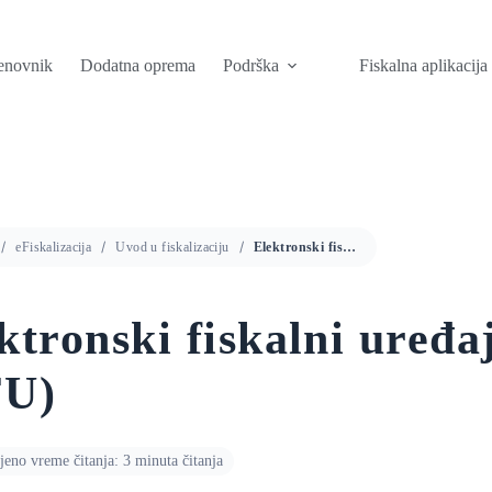
enovnik
Dodatna oprema
Podrška
Fiskalna aplikacija
eFiskalizacija
Uvod u fiskalizaciju
Elektronski fiskalni uređaj (EFU)
ktronski fiskalni uređa
FU)
jeno vreme čitanja: 3 minuta čitanja