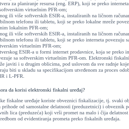
tvera za planiranje resursa (eng. ERP), koji se preko internet
 softverskim virtuelnim PFR-om;
nog ili više softverskih ESIR-a, instaliranih na ličnom računa
ilnom telefonu ili tabletu, koji se preko lokalne mreže povez
dnim lokalnim PFR-om;
nog ili više softverskih ESIR-a, instaliranih na ličnom računa
ilnom telefonu ili tabletu, koji se preko interneta povezuju s
ftverskim virtuelnim PFR-om;
tverskog ESIR-a u formi internet prodavnice, koja se preko in
ezuje sa softverskim virtuelnim PFR-om. Elektronski fiskalni
e javiti i u drugim oblicima, pod uslovom da sve radnje koje
aju biti u skladu sa specifikacijom utvrđenom za proces odo
IR i L-PFR.
ra da korisi elektronski fiskalni uređaj?
ke fiskalne uređaje koriste obveznici fiskalizacije, tj. svaki 
 prihode od samostalne delatnosti (preduzetnici) i obveznik 
vnih lica (preduzeća) koji vrši promet na malo i čija delatnost
redbom od evidentiranja prometa preko fiskalnih uređaja.