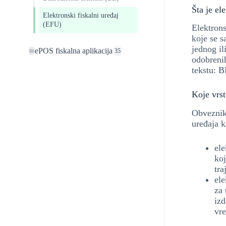
Šta je el
Elektronski fiskalni uređaj
(EFU)
Elektrons
koje se s
jednog il
ePOS fiskalna aplikacija
35
odobreni
tekstu: B
Koje vrst
Obveznik 
uređaja ko
ele
koj
tra
ele
za 
izd
vr