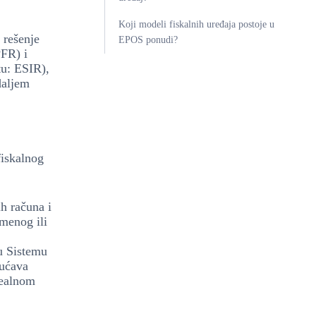
Koji modeli fiskalnih uređaja postoje u
o rešenje
EPOS ponudi?
PFR) i
tu: ESIR),
daljem
fiskalnog
ih računa i
emenog ili
 u Sistemu
gućava
realnom