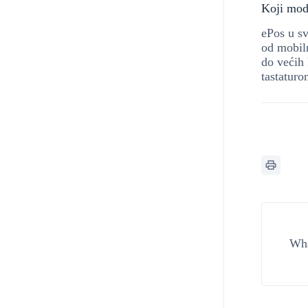
Koji mod
ePos u sv
od mobil
do većih 
tastaturo
Wha