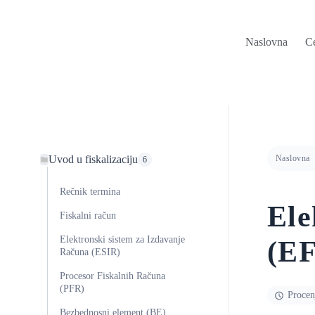
Naslovna
C
Uvod u fiskalizaciju
Naslovna
6
Rečnik termina
Ele
Fiskalni račun
Elektronski sistem za Izdavanje
(E
Računa (ESIR)
Procesor Fiskalnih Računa
(PFR)
Procen
Bezbednosni element (BE)