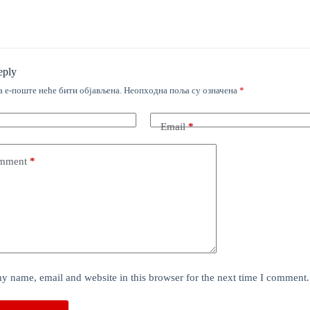
eply
 е-поште неће бити објављена.
Неопходна поља су означена
*
Email
*
mment
*
y name, email and website in this browser for the next time I comment.