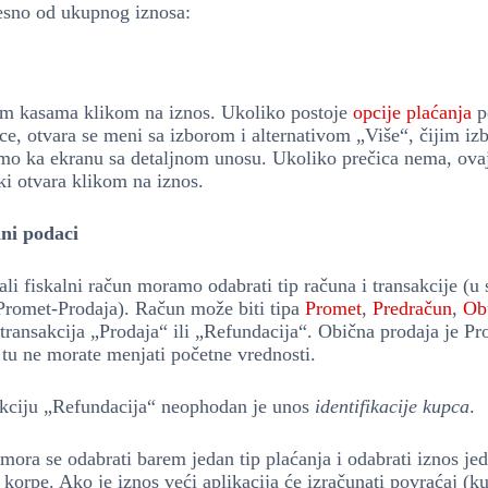
sno od ukupnog iznosa:
lim kasama klikom na iznos. Ukoliko postoje
opcije plaćanja
p
ce, otvara se meni sa izborom i alternativom „Više“, čijim i
amo ka ekranu sa detaljnom unosu. Ukoliko prečica nema, ovaj
i otvara klikom na iznos.
ni podaci
ali fiskalni račun moramo odabrati tip računa i transakcije (u s
Promet-Prodaja). Račun može biti tipa
Promet
,
Predračun
,
Ob
 transakcija „Prodaja“ ili „Refundacija“. Obična prodaja je Pr
 tu ne morate menjati početne vrednosti.
akciju „Refundacija“ neophodan je unos
identifikacije kupca
.
mora se odabrati barem jedan tip plaćanja i odabrati iznos jed
 korpe. Ako je iznos veći aplikacija će izračunati povraćaj (ku