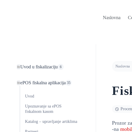
Naslovna
C
Uvod u fiskalizaciju
Naslovna
6
ePOS fiskalna aplikacija
35
Fis
Uvod
Upoznavanje sa ePOS
Procen
fiskalnom kasom
Katalog – upravljanje artiklima
Prozor za
-na
mobi
Partneri