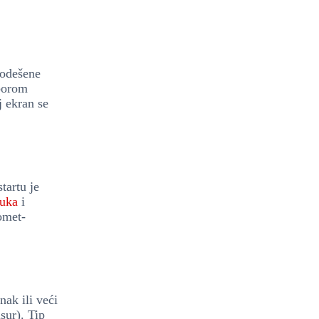
odešene
zborom
 ekran se
tartu je
uka
i
omet-
nak ili veći
sur). Tip