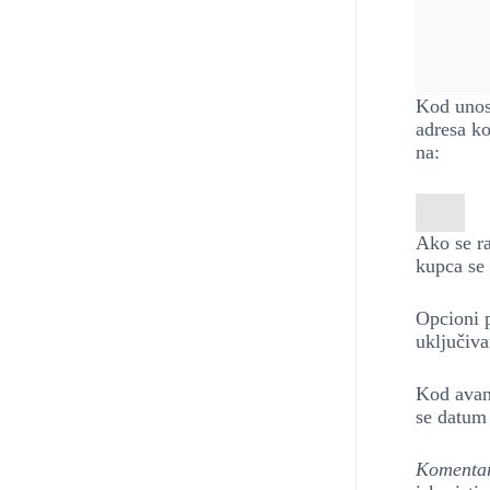
Kod unos
adresa k
na:
Ako se ra
kupca se 
Opcioni p
uključiv
Kod avan
se datum 
Komenta