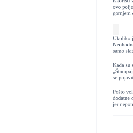
iskoristi
ovo polje
gornjem 
Ukoliko 
Neohodno 
samo slat
Kada su s
„Štampaj
se pojavi
Pošto vel
dodatne o
jer nepot