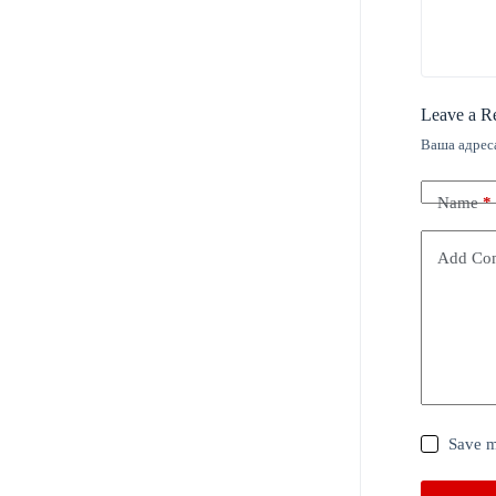
Leave a R
Ваша адреса
Name
*
Add Co
Save m