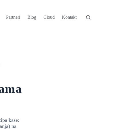
Partneri
Blog
Cloud
Kontakt
jama
tipa kase:
anja) na