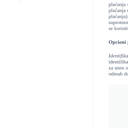
plaćanja
plaćanja 
plaćanja)
suprotnom
se korist
Opcioni 
Identifik
identifik
za unos o
odmah do