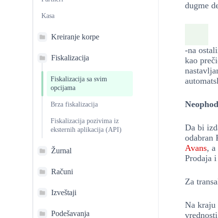
dugme de
Kasa
Kreiranje korpe
-na osta
Fiskalizacija
kao preči
nastavlj
Fiskalizacija sa svim
automatsk
opcijama
Neophod
Brza fiskalizacija
Fiskalizacija pozivima iz
Da bi izd
eksternih aplikacija (API)
odabran 
Avans
, a
Žurnal
Prodaja i
Računi
Za trans
Izveštaji
Na kraju 
Podešavanja
vrednosti