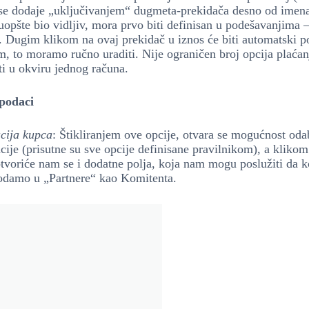
 se dodaje „uključivanjem“ dugmeta-prekidača desno od imena 
uopšte bio vidljiv, mora prvo biti definisan u podešavanjima 
. Dugim klikom na ovaj prekidač u iznos će biti automatski 
, to moramo ručno uraditi. Nije ograničen broj opcija plaćan
iti u okviru jednog računa.
podaci
acija kupca
: Štikliranjem ove opcije, otvara se mogućnost odab
acije (prisutne su sve opcije definisane pravilnikom), a klikom
tvoriće nam se i dodatne polja, koja nam mogu poslužiti da k
damo u „Partnere“ kao Komitenta.