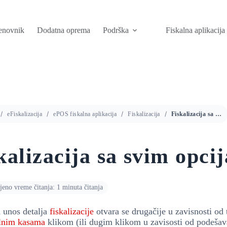
enovnik
Dodatna oprema
Podrška
Fiskalna aplikacija
eFiskalizacija
ePOS fiskalna aplikacija
Fiskalizacija
Fiskalizacija sa svim opcijama
kalizacija sa svim opci
jeno vreme čitanja: 1 minuta čitanja
 unos detalja
fiskalizacije
otvara se drugačije u zavisnosti od 
lnim kasama
klikom (ili dugim klikom u zavisosti od podešav