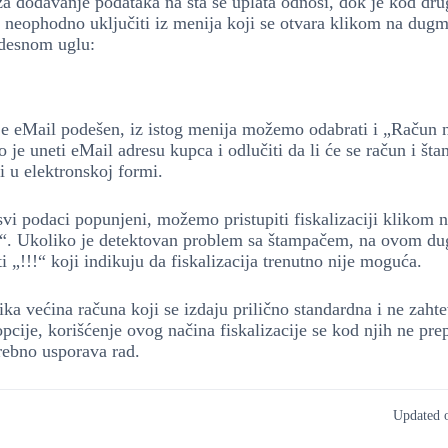
 za dodavanje podataka na šta se uplata odnosi, dok je kod dr
 neophodno uključiti iz menija koji se otvara klikom na dug
desnom uglu:
je eMail podešen, iz istog menija možemo odabrati i „Račun 
je uneti eMail adresu kupca i odlučiti da li će se račun i štam
i u elektronskoj formi.
vi podaci popunjeni, možemo pristupiti fiskalizaciji klikom
“. Ukoliko je detektovan problem sa štampačem, na ovom du
ti „!!!“ koji indikuju da fiskalizacija trenutno nije moguća.
ika većina računa koji se izdaju prilično standardna i ne zaht
pcije, korišćenje ovog načina fiskalizacije se kod njih ne pre
rebno usporava rad.
Updated 