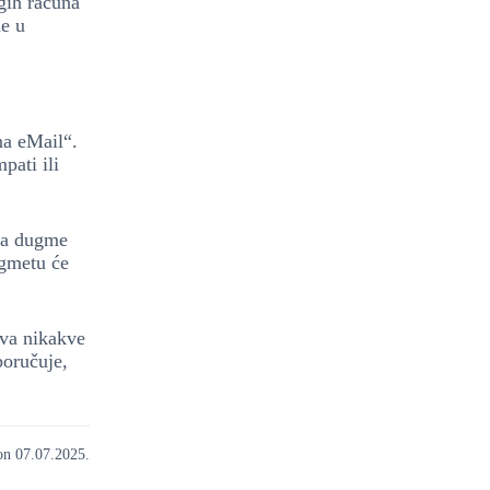
ugih računa
me u
na eMail“.
pati ili
 na dugme
gmetu će
eva nikakve
poručuje,
on 07.07.2025.