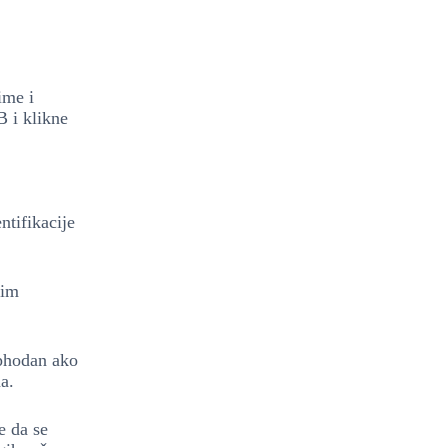
ime i
 i klikne
ntifikacije
vim
ophodan ako
a.
e da se