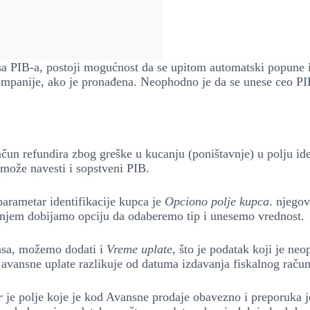
a PIB-a, postoji mogućnost da se upitom automatski popune 
ompanije, ako je pronađena. Neophodno je da se unese ceo PIB
čun refundira zbog greške u kucanju (poništavnje) u polju ide
može navesti i sopstveni PIB.
arametar identifikacije kupca je
Opciono polje kupca
. njego
anjem dobijamo opciju da odaberemo tip i unesemo vrednost.
sa, možemo dodati i
Vreme uplate
, što je podatak koji je ne
avansne uplate razlikuje od datuma izdavanja fiskalnog račun
r
je polje koje je kod Avansne prodaje obavezno i preporuka j