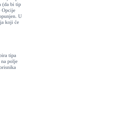
(da bi tip
– Opcije
popunjen. U
ja koji će
ira tipa
 na polje
orisnika