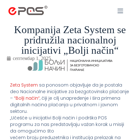
Kompanija Zeta System se
pridružila nacionalnoj
inicijativi „Bolji način“
септембар 1, 2025
Zeta System
sa ponosom objavljuje da je postala
deo Nacionalne inicijative za bezgotovinsko plaćanje
–
“Bolji način“
, čiji je cilj unapređenje i šira primena
digitalnih načina plaćanja u privatnom i javnom
sektoru.
„Učešće u inicijativi Bolji način i podrška POS
programu za nas predstavljaju važan korak u misiji
da omogućimo što
većem broju preduzetnika i institucija prelazak na