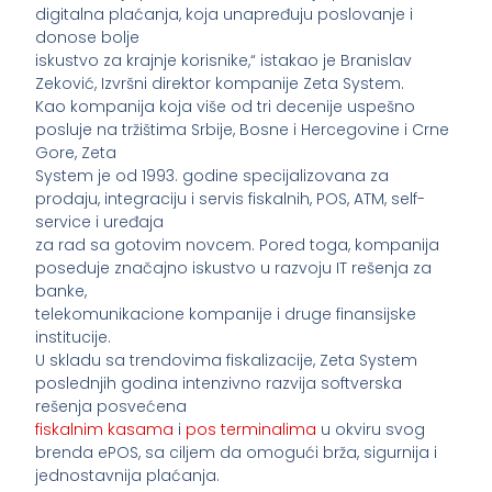
digitalna plaćanja, koja unapređuju poslovanje i
donose bolje
iskustvo za krajnje korisnike,“ istakao je Branislav
Zeković, Izvršni direktor kompanije Zeta System.
Kao kompanija koja više od tri decenije uspešno
posluje na tržištima Srbije, Bosne i Hercegovine i Crne
Gore, Zeta
System je od 1993. godine specijalizovana za
prodaju, integraciju i servis fiskalnih, POS, ATM, self-
service i uređaja
za rad sa gotovim novcem. Pored toga, kompanija
poseduje značajno iskustvo u razvoju IT rešenja za
banke,
telekomunikacione kompanije i druge finansijske
institucije.
U skladu sa trendovima fiskalizacije, Zeta System
poslednjih godina intenzivno razvija softverska
rešenja posvećena
fiskalnim kasama
i
pos terminalima
u okviru svog
brenda ePOS, sa ciljem da omogući brža, sigurnija i
jednostavnija plaćanja.