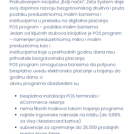
Pridruživanjem inicijativi „Bolji način“, Zeta System daje
svoj doprinos razvoju bezgotovinskog društva i pruža
podršku preduzetnicima, malim biznisima i
institucijama u prelasku na digitalna plaćanja.
POS program – podrška malim biznisima
Jedan od ključnih stubova inicijative je POS program
– namenjen preduzetnicima, mikro i malim
preduzećima, kao i
institucijama koje u prethodnih godinu dana nisu
prihvatale bezgotovinska plaćanja.
POS program omogućava biznisima da potpuno
besplatno uvedu elektronsko plaćanje u trajanju do
godinu dana. U
okviru programa obezbeđeni su:
besplatna instalacija POS terminala i
eCommerce rešenja
nema fiksnih troškova tokom trajanja programa
najniže trgovinske naknade na tržištu (do 0,99%
za Visa i Mastercard kartice)
subvencije za opremanje do 25.000 prodajnih
mesta širom Srbije